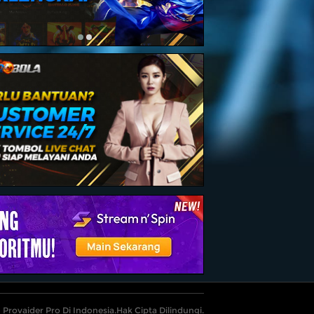
 Provaider Pro Di Indonesia.Hak Cipta Dilindungi.