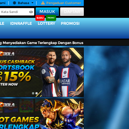
ami
Bahasa
Pengaduan Customer
DAFTAR
BARU
PROMO
LE
IDNRAFFLE
LOTTERY
PROMOSI
Menyediakan Game Terlengkap Dengan Bonus Deposit Hingga 20%
Se