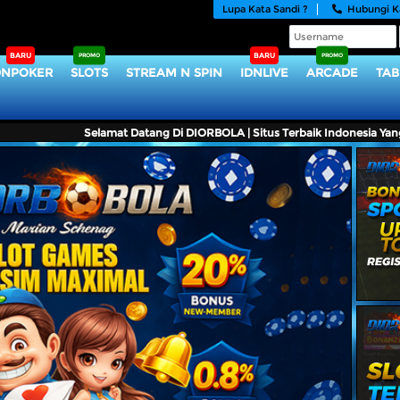
Lupa Kata Sandi ?
Hubungi K
BARU
BARU
PROMO
PROMO
DNPOKER
SLOTS
STREAM N SPIN
IDNLIVE
ARCADE
TAB
Selamat Datang Di DIORBOLA | Situs Terbaik Indonesia Yang 