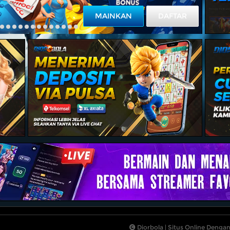
MAINKAN
DAFTAR
Diorbola | Situs Online Dengan