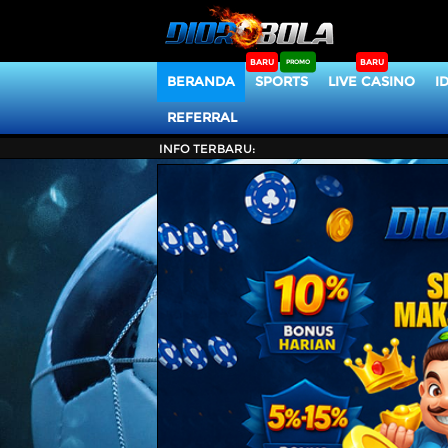
BARU
BARU
PROMO
BERANDA
SPORTS
LIVE CASINO
I
REFERRAL
INFO TERBARU: