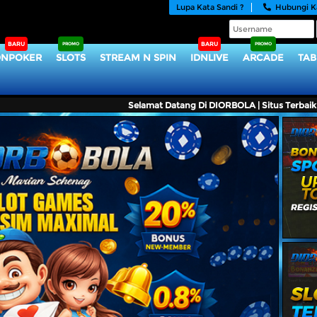
Lupa Kata Sandi ?
Hubungi K
BARU
BARU
PROMO
PROMO
DNPOKER
SLOTS
STREAM N SPIN
IDNLIVE
ARCADE
TAB
Selamat Datang Di DIORBOLA | Situs Terbaik I