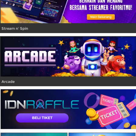
Stream n' Spin
Arcade