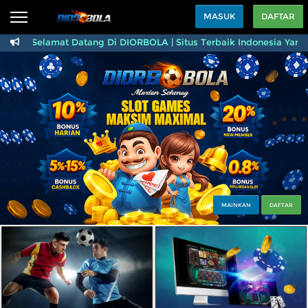
Beranda
MASUK
DAFTAR
Selamat Datang Di DIORBOLA | Situs Terbaik Indonesia Yan
Sports
BARU
PROMO
Diorbola | Situs Online Deng
Live Casino
BARU
IDNPoker
BARU
Slots
PROMO
IDNLIVE
BARU
Stream N Spin
MAINKAN
DAFTAR
Arcade
PROMO
Table Games
Lottery
BARU
PROMO
IDNRaffle